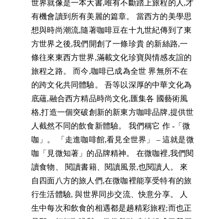
世界就像是一本大書,唯有不斷踏上旅程的人,才
有機會讀到所有美麗的篇章。 當西方的美學思
想與時尚潮流,隨著咖啡豆在十九世紀傳到了東
方世界之後,我們開創了一條珍貴 的新絲路,一
條往來東西方世界,滿載文化珍寶與情感友誼的
旅程之路。 而今,咖啡已成為全世 界無所不在
的跨文化共同體驗。 吾等以深厚的中華文化為
底蘊,融合西方精品時尚文化,匯集各 國藝術風
格,打造一個突破創新的新東方咖啡品牌,提供世
人截然不同的飲食新體驗。 我們稱它 作 -「微
咖」。 「走進咖啡館,看見全世界」 – 這就是微
咖「見微知著」的品牌精神。 在微咖裡,我們閱
讀食物、 閱讀書籍、閱讀風景,也閱讀人。 來
自四面八方的旅人們,在微咖裡能享受特有的旅
行生活體驗, 與世界同步交流、快意分享。 人
生中每次和飲食的相遇都是趟精彩旅程;而也正