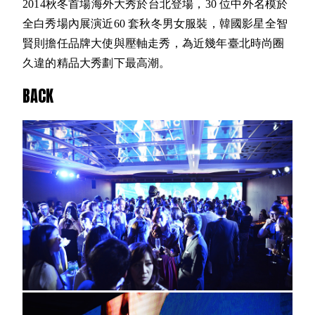
2014秋冬首場海外大秀於台北登場，30 位中外名模於
全白秀場內展演近60 套秋冬男女服裝，韓國影星全智
賢則擔任品牌大使與壓軸走秀，為近幾年臺北時尚圈
久違的精品大秀劃下最高潮。
BACK